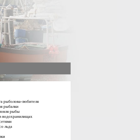
га рыболова-любителя
я рыбалки
ловля рыбы
в водохранилищах
сетями
со льда
лки