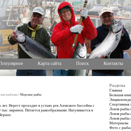
Популярное
Карта сайта
Поиск
Контакты
Разделы
Главная
кая рыбалка
/ Морские рыбы
Большая кни
Энциклопеди
Спортивная 
 лет. Нерест проходит в устьях рек Азовского бассейна с
Ловля рыбы 
 тыс. икринок. Питается ракообразными. Нагуливается в
Ловля рыбы 
Черное.
Ловля рыбы 
Материалы
Фото с рыба