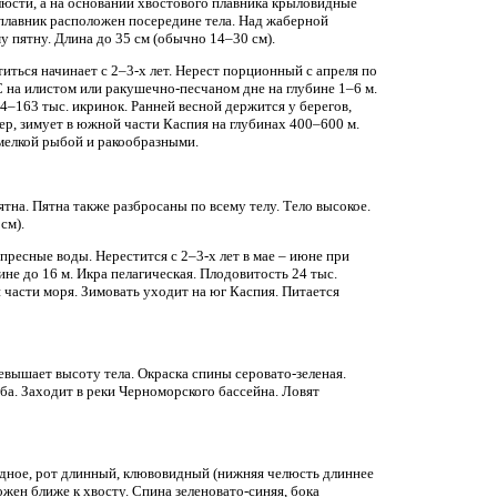
люсти, а на основании хвостового плавника крыловидные
плавник расположен посередине тела. Над жаберной
 пятну. Длина до 35 см (обычно 14–30 см).
иться начинает с 2–3-х лет. Нерест порционный с апреля по
 на илистом или ракушечно-песчаном дне на глубине 1–6 м.
4–163 тыс. икринок. Ранней весной держится у берегов,
ер, зимует в южной части Каспия на глубинах 400–600 м.
 мелкой рыбой и ракообразными.
на. Пятна также разбросаны по всему телу. Тело высокое.
см).
пресные воды. Нерестится с 2–3-х лет в мае – июне при
не до 16 м. Икра пелагическая. Плодовитость 24 тыс.
 части моря. Зимовать уходит на юг Каспия. Питается
евышает высоту тела. Окраска спины серовато-зеленая.
ба. Заходит в реки Черноморского бассейна. Ловят
видное, рот длинный, клювовидный (нижняя челюсть длиннее
жен ближе к хвосту. Спина зеленовато-синяя, бока