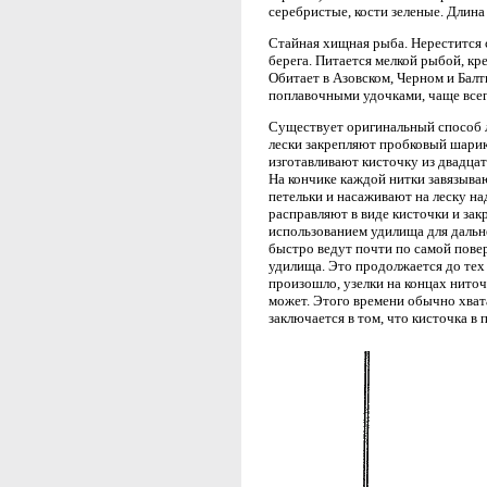
серебристые, кости зеленые. Длина 
Стайная хищная рыба. Нерестится с
берега. Питается мелкой рыбой, к
Обитает в Азовском, Черном и Балт
поплавочными удочками, чаще всег
Существует оригинальный способ л
лески закрепляют пробковый шари
изготавливают кисточку из двадца
На кончике каждой нитки завязыва
петельки и насаживают на леску на
расправляют в виде кисточки и закр
использованием удилища для дальнег
быстро ведут почти по самой пове
удилища. Это продолжается до тех 
произошло, узелки на концах ниточ
может. Этого времени обычно хват
заключается в том, что кисточка в 