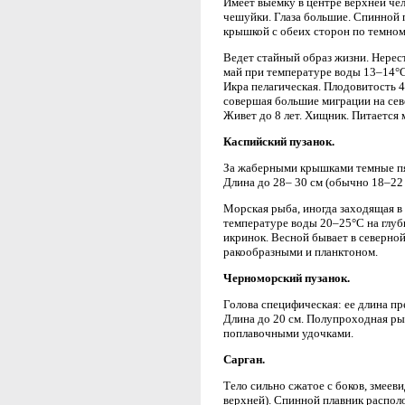
Имеет выемку в центре верхней че
чешуйки. Глаза большие. Спинной 
крышкой с обеих сторон по темному
Ведет стайный образ жизни. Нерест
май при температуре воды 13–14°С
Икра пелагическая. Плодовитость 4
совершая большие миграции на сев
Живет до 8 лет. Хищник. Питается
Каспийский пузанок.
За жаберными крышками темные пят
Длина до 28– 30 см (обычно 18–22 
Морская рыба, иногда заходящая в 
температуре воды 20–25°С на глуби
икринок. Весной бывает в северной
ракообразными и планктоном.
Черноморский пузанок.
Голова специфическая: ее длина пр
Длина до 20 см. Полупроходная ры
поплавочными удочками.
Сарган.
Тело сильно сжатое с боков, змее
верхней). Спинной плавник располо