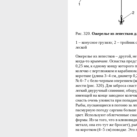
Рис. 320.
Ожерелье из лепестков д
1 – конусное грузило; 2 – тройник 
леской
Ожерелье из лепестков – другой, н
когда-то крымчане. Оснастка предс
0,25 мм, к одному концу которого 
колечко с вертлюжком и карабином.
короткие (длина 3–4 см, диаметр 0
№ 6–7 с бело-черным оперением (ко
жести (рис. 320). Для заброса снаст
легкий двуручный спиннинг, обору
имеющей на конце заводное колечко
снасть очень уловиста при попада
Рыбы, пускающиеся в погоню за леп
пасмурную погоду саргана больше
цвет. Используют облегченные снас
формы. Из-за того, что в клювовид
металл, она его тут же бросает), 
на коротком (4–5 см) поводке. Это 