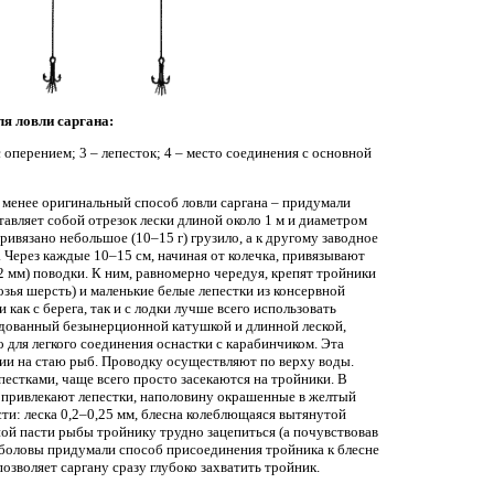
ля ловли саргана:
с оперением; 3 – лепесток; 4 – место соединения с основной
е менее оригинальный способ ловли саргана – придумали
тавляет собой отрезок лески длиной около 1 м и диаметром
привязано небольшое (10–15 г) грузило, а к другому заводное
 Через каждые 10–15 см, начиная от колечка, привязывают
,2 мм) поводки. К ним, равномерно чередуя, крепят тройники
зья шерсть) и маленькие белые лепестки из консервной
и как с берега, так и с лодки лучше всего использовать
дованный безынерционной катушкой и длинной леской,
 для легкого соединения оснастки с карабинчиком. Эта
нии на стаю рыб. Проводку осуществляют по верху воды.
естками, чаще всего просто засекаются на тройники. В
 привлекают лепестки, наполовину окрашенные в желтый
ти: леска 0,2–0,25 мм, блесна колеблющаяся вытянутой
ной пасти рыбы тройнику трудно зацепиться (а почувствовав
рыболовы придумали способ присоединения тройника к блесне
позволяет саргану сразу глубоко захватить тройник.