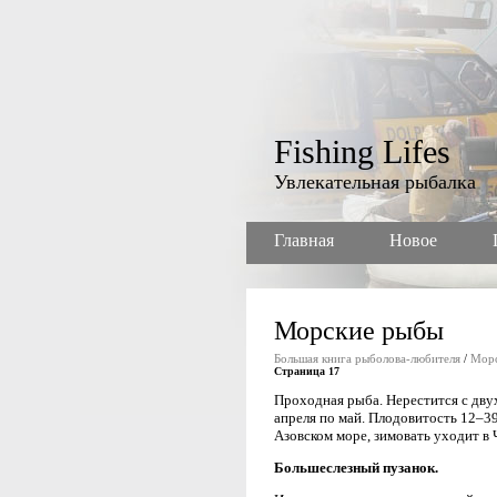
Fishing Lifes
Увлекательная рыбалка
Главная
Новое
Морские рыбы
Большая книга рыболова-любителя
/
Морс
Страница 17
Проходная рыба. Нерестится с двух
апреля по май. Плодовитость 12–39
Азовском море, зимовать уходит в 
Большеслезный пузанок.