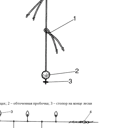
нцах; 2 – обточенная пробочка; 3 – стопор на конце лески