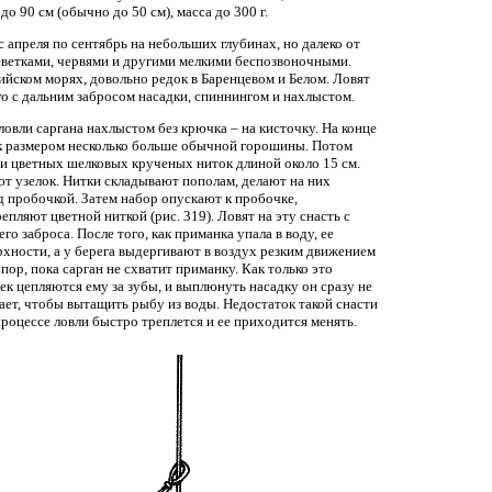
до 90 см (обычно до 50 см), масса до 300 г.
 апреля по сентябрь на небольших глубинах, но далеко от
реветками, червями и другими мелкими беспозвоночными.
ийском морях, довольно редок в Баренцевом и Белом. Ловят
о с дальним забросом насадки, спиннингом и нахлыстом.
овли саргана нахлыстом без крючка – на кисточку. На конце
к размером несколько больше обычной горошины. Потом
ти цветных шелковых крученых ниток длиной около 15 см.
ют узелок. Нитки складывают пополам, делают на них
д пробочкой. Затем набор опускают к пробочке,
епляют цветной ниткой (рис. 319). Ловят на эту снасть с
о заброса. После того, как приманка упала в воду, ее
рхности, а у берега выдергивают в воздух резким движением
пор, пока сарган не схватит приманку. Как только это
ек цепляются ему за зубы, и выплюнуть насадку он сразу не
ает, чтобы вытащить рыбу из воды. Недостаток такой снасти
процессе ловли быстро треплется и ее приходится менять.