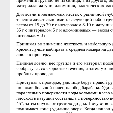
применять грузило не из свинца, а из другого, б
материала: латуни, алюминия, пластических масс
Для ловли в незнакомых местах с различной глу
течения желательно иметь следующий набор гр
весом от 15 до 70 г с интервалом 8-10 г, латунн
35 г с интервалом 5 г и алюминиевых — весом от
интервалом 3 г.
Принимая во внимание жесткость и небольшую 
крючки лучше выбирать в среднем номера на дв
ловле в проводку.
Начиная ловлю, вес грузила и его материал подб
сообразуясь со скоростью течения, а затем уточ
пробных проводок.
Приступая к проводке, удилище берут правой ру
положив большой палец на обод барабана. Удил
параллельно поверхности воды кольцами влево и
плоскость катушки составляла с поверхностью в
45°, затем опускают грузило до дна. Почувствов
поднимают конец удилища вверх. Когда наклон 