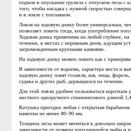
подъем и опускание грузила с отпуском лесы с 
того, чтобы насадка с нужной скоростью соверша
и в ловле с поплавком.
Ловля на ходовую донку более универсальна, чем
позволяет ловить тогда, когда употребление поп
Ходовая донка применима на любой глубине, на
течении, в местах с неровным дном, идущим ус
загроможденным крупными камнями.
На ходовую донку можно ловить как с прикормкой
В зависимости от водоема, характера места и в
ходовую донку ловят голавля, язя, леща, форель, 
судака и других рыб, держащихся на течении.
Для этой ловли удобнее пользоваться коротким
жесткого одноручного спиннингового длиной 1,4
Катушка пригодна любая с открытым барабаном
намотки не менее 80–90 мм.
Толщина лесы может меняться в довольно широк
зависимости от размера попадающейся рыбы и 