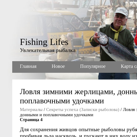
Fishing Lifes
Увлекательная рыбалка
Главная
Новое
Популярное
Карта с
Ловля зимними жерлицами, донн
поплавочными удочками
Материалы
/
Секреты успеха (Записки рыболова)
/ Ловля
донными и поплавочными удочками
Страница 4
Для сохранения живцов опытные рыболовы рубя
пробивая льда насквозь, и пускают в них воду 