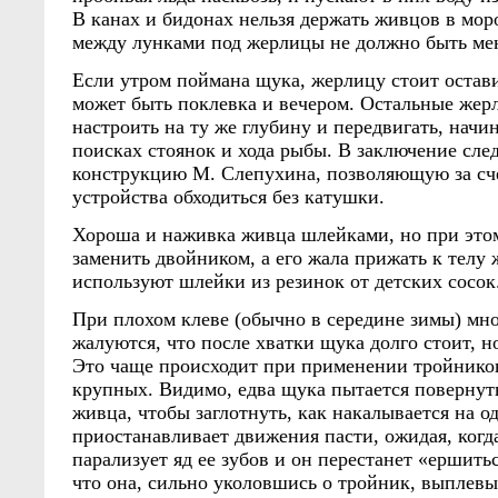
В канах и бидонах нельзя держать живцов в мор
между лунками под жерлицы не должно быть мен
Если утром поймана щука, жерлицу стоит остав
может быть поклевка и вечером. Остальные же
настроить на ту же глубину и передвигать, начин
поисках стоянок и хода рыбы. В заключение след
конструкцию М. Слепухина, позволяющую за сч
устройства обходиться без катушки.
Хороша и наживка живца шлейками, но при это
заменить двойником, а его жала прижать к телу
используют шлейки из резинок от детских сосок
При плохом клеве (обычно в середине зимы) мн
жалуются, что после хватки щука долго стоит, н
Это чаще происходит при применении тройнико
крупных. Видимо, едва щука пытается повернут
живца, чтобы заглотнуть, как накалывается на о
приостанавливает движения пасти, ожидая, когд
парализует яд ее зубов и он перестанет «ершитьс
что она, сильно уколовшись о тройник, выплевы