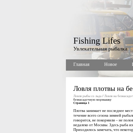
Fishing Lifes
Увлекательная рыбалка
Главная
Новое
Ловля плотвы на 
Ловля рыбы со льда
/
Ловля на безнасад
безнасадочную мормышку
Страница 1
Плотва занимает не последнее мест
течение всего сезона зимней рыбалк
говорится, не покормили – не поло
недалеко от Москвы. Здесь рыба изб
Приходилось замечать, что некотор