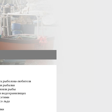
га рыболова-любителя
я рыбалки
ловля рыбы
в водохранилищах
сетями
со льда
лки