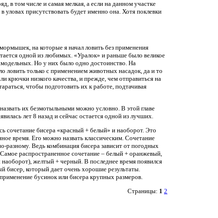
д, в том числе и самая мелкая, а если на данном участке
о в уловах присутствовать будет именно она. Хотя поклевки
 мормышек, на которые я начал ловить без применения
стается одной из любимых. «Уралок» и раньше было великое
амодельных. Но у них было одно достоинство. На
 ловить только с применением животных насадок, да и то
ли крючки низкого качества, и прежде, чем отправиться на
араться, чтобы подготовить их к работе, подтачивая
 назвать их безмотыльными можно условно. В этой главе
вилась лет 8 назад и сейчас остается одной из лучших.
сь сочетание бисера «красный + белый» и наоборот. Это
нное время. Его можно назвать классическим. Сочетание
о-разному. Ведь комбинация бисера зависит от погодных
. Самое распространенное сочетание – белый + оранжевый,
 наоборот), желтый + черный. В последнее время появился
 бисер, который дает очень хорошие результаты.
применение бусинок или бисера крупных размеров.
Страницы:
1
2