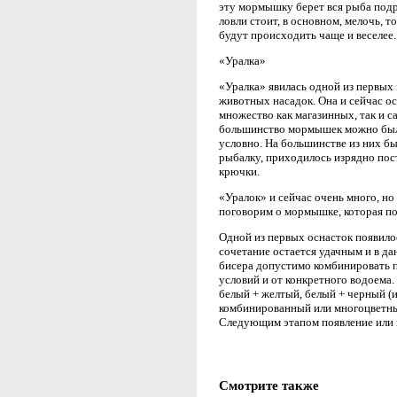
эту мормышку берет вся рыба подря
ловли стоит, в основном, мелочь, т
будут происходить чаще и веселее.
«Уралка»
«Уралка» явилась одной из первых
животных насадок. Она и сейчас о
множество как магазинных, так и с
большинство мормышек можно было
условно. На большинстве из них бы
рыбалку, приходилось изрядно пост
крючки.
«Уралок» и сейчас очень много, но
поговорим о мормышке, которая поя
Одной из первых оснасток появило
сочетание остается удачным и в да
бисера допустимо комбинировать п
условий и от конкретного водоема
белый + желтый, белый + черный (и
комбинированный или многоцветный
Следующим этапом появление или 
Смотрите также