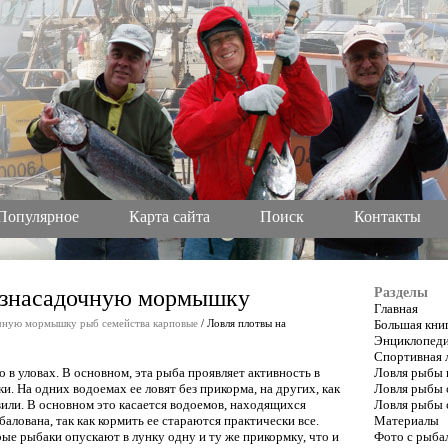
Популярное
Карта сайта
Поиск
Контакты
безнасадочную мормышку
Разделы
Главная
очную мормышку рыб семейства карповые
/ Ловля плотвы на
Большая кни
Энциклопеди
Спортивная 
о в уловах. В основном, эта рыба проявляет активность в
Ловля рыбы 
и. На одних водоемах ее ловят без прикорма, на других, как
Ловля рыбы 
вили. В основном это касается водоемов, находящихся
Ловля рыбы 
алована, так как кормить ее стараются практически все.
Материалы
ые рыбаки опускают в лунку одну и ту же прикормку, что и
Фото с рыба