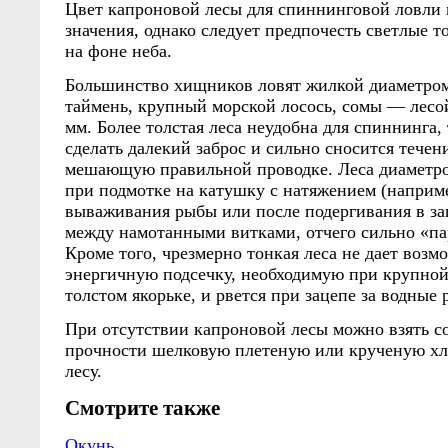
Цвет капроновой лесы для спиннинговой ловли 
значения, однако следует предпочесть светлые т
на фоне неба.
Большинство хищников ловят жилкой диаметром
таймень, крупный морской лосось, сомы — лесо
мм. Более толстая леса неудобна для спиннинга, 
сделать далекий заброс и сильно сносится течени
мешающую правильной проводке. Леса диаметро
при подмотке на катушку с натяжением (наприме
вываживания рыбы или после подергивания в зац
между намотанными витками, отчего сильно «па
Кроме того, чрезмерно тонкая леса не дает воз
энергичную подсечку, необходимую при крупно
толстом якорьке, и рвется при зацепе за водные 
При отсутствии капроновой лесы можно взять 
прочности шелковую плетеную или крученую х
лесу.
Смотрите также
Окунь