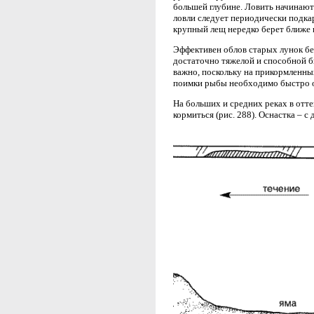
большей глубине. Ловить начинают 
ловли следует периодически подк
крупный лещ нередко берет ближе к
Эффективен облов старых лунок б
достаточно тяжелой и способной б
важно, поскольку на прикормленных
поимки рыбы необходимо быстро о
На больших и средних реках в отте
кормиться (рис. 288). Оснастка – 