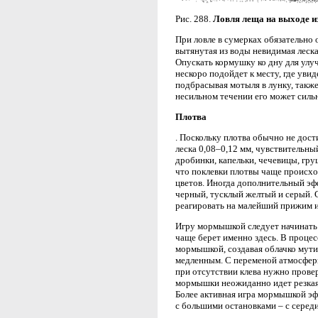
Рис. 288.
Ловля леща на выходе и
При ловле в сумерках обязательно
вытянутая из воды невидимая леска
Опускать кормушку ко дну для улуч
нескоро подойдет к месту, где уви
подбрасывая мотыля в лунку, также
несильном течении его может сильн
Плотва
. Поскольку плотва обычно не дост
леска 0,08–0,12 мм, чувствительны
дробинки, капельки, чечевицы, гру
что поклевки плотвы чаще происхо
цветов. Иногда дополнительный эфф
черный, тусклый желтый и серый. 
реагировать на малейший прижим 
Игру мормышкой следует начинать у
чаще берет именно здесь. В процес
мормышкой, создавая облачко мут
медленным. С переменой атмосферн
при отсутствии клева нужно провер
мормышки неожиданно идет резкая 
Более активная игра мормышкой эф
с большими остановками – с середи