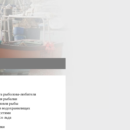
га рыболова-любителя
я рыбалки
ловля рыбы
в водохранилищах
сетями
со льда
лки