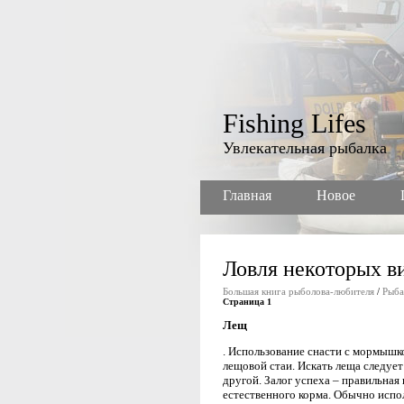
Fishing Lifes
Увлекательная рыбалка
Главная
Новое
Ловля некоторых в
Большая книга рыболова-любителя
/
Рыба
Страница 1
Лещ
. Использование снасти с мормышк
лещовой стаи. Искать леща следует 
другой. Залог успеха – правильна
естественного корма. Обычно испо