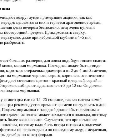
з ямы
 очищают вокруг лунки примерзшие льдинки, так как
 нередко цепляется за них и теряется драгоценное время.
шения клева вечером бесполезно: лещ очень пуглив и
дел посторонний предмет. Прикармливать сверху,
 неразумно: даже при небольшой глубине в 4–5 м и
о разбросать.
игает больших размеров, для ловли подойдут тонкие снасти:
й кивок, мелкая мормышка. Последняя может быть в виде
ши, короткого стерженька диаметром от 2 до 4 мм. Замечено,
дят на мормышки черного, серого, коричневого и зеленого
ект дает сочетание цветов – красный и черный, серый и
Сторожок выбирают в диапазоне от 3 до 12 см. Он должен
или подъем мормышки.
 самого дна или на 15–25 см выше, так как плотва зимой
се игры рекомендуется время от времени постукивать о дно
и. Подъем мормышки с насадкой должен быть плавным и
ого давления плотва может находиться в полводы, поэтому
ить более высокие слои. Случается, что при остановке
поклевка, поэтому надо быть всегда готовым к подсечке.
фективна по перволедью и по последнему льду, а медленная,
ны декабря по конец февраля.