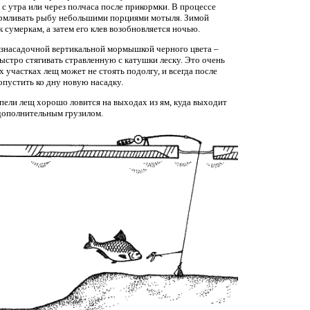
с утра или через полчаса после прикормки. В процессе
армливать рыбу небольшими порциями мотыля. Зимой
 сумеркам, а затем его клев возобновляется ночью.
езнасадочной вертикальной мормышкой черного цвета –
ыстро стягивать стравленную с катушки леску. Это очень
 участках лещ может не стоять подолгу, и всегда после
пустить ко дну новую насадку.
пели лещ хорошо ловится на выходах из ям, куда выходит
с дополнительным грузилом.