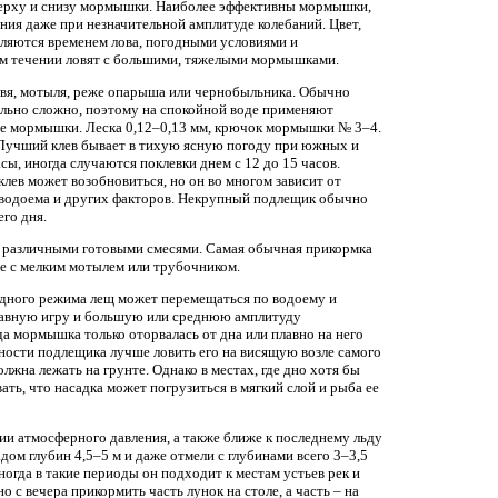
верху и снизу мормышки. Наиболее эффективны мормышки,
ия даже при незначительной амплитуде колебаний. Цвет,
ляются временем лова, погодными условиями и
ом течении ловят с большими, тяжелыми мормышками.
рвя, мотыля, реже опарыша или чернобыльника. Обычно
льно сложно, поэтому на спокойной воде применяют
ие мормышки. Леска 0,12–0,13 мм, крючок мормышки № 3–4.
е. Лучший клев бывает в тихую ясную погоду при южных и
сы, иногда случаются поклевки днем с 12 до 15 часов.
лев может возобновиться, но он во многом зависит от
 водоема и других факторов. Некрупный подлещик обычно
его дня.
, различными готовыми смесями. Самая обычная прикормка
е с мелким мотылем или трубочником.
одного режима лещ может перемещаться по водоему и
плавную игру и большую или среднюю амплитуду
гда мормышка только оторвалась от дна или плавно на него
вности подлещика лучше ловить его на висящую возле самого
лжна лежать на грунте. Однако в местах, где дно хотя бы
ать, что насадка может погрузиться в мягкий слой и рыба ее
ии атмосферного давления, а также ближе к последнему льду
дом глубин 4,5–5 м и даже отмели с глубинами всего 3–3,5
Иногда в такие периоды он подходит к местам устьев рек и
 с вечера прикормить часть лунок на столе, а часть – на