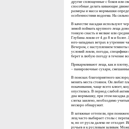
другие сплющенные с боков или с
способные делать кивающие движен
размеры и масса мормышки опреде
особенностями водоема. На сильн
В качестве насадки используют че
зимой поймать крупного леща дово
тонкую снасть и мелкие или средн
Глубина ловли от 4 до 8 м и боле
юго-западных ветрах в утренние ча
Вечером, с наступлением темноты к
условий ловли, погоды, специфики
берет в любую погоду в течение вс
Прикармливают леща, как и плотву
– панировочные сухари, смешанны
В поисках благоприятного кислор
менять места стоянок. Он любит 
покачивания, чаще всего клюет, ко
опустилась. В период слабой акти
дна мормышку, при этом насадка до
слегка заилено, необходимо учитыв
нескоро обнаружит.
В затяжные оттепели, при понижен
лещ часто выбирает столы с перепа
м, но от русла далеко не отходит. 
ручьев и к русловым заливам. Можно