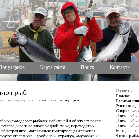
Популярное
Карта сайта
Поиск
Контакты
идов рыб
Разделы
Главная
лка в период ледостава
/ Ловля некоторых видов рыб
Большая кни
Энциклопеди
Спортивная 
Ловля рыбы 
Ловля рыбы 
ой и кивком делает рыбалку мобильной и облегчает поиск
Ловля рыбы 
активно, и если не клюет в одной лунке, переходить к
Материалы
я небыстрая игра, максимально имитирующая движения
Фото с рыба
льзуют «капельку», «дробинку», «уралку», «муравья» и