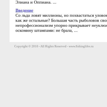
Элиана и Оппиана. ...
Введение
Со льда ловят миллионы, но похвастаться улово
как же остальные? Большая часть рыболовов сво
непрофессионализм упорно прикрывает неукл
оскомину штампами: не брала, ...
Copyright © 2010 - All Rights Reserved - www.fishinglifes.ru