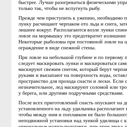
быстрее. Лучше разогреваться физическими упр
только так, чтобы не вспугнуть рыбу.
Прежде чем приступить к ужению, необходимо п
лунку расчищают черпаком ото льда и снега, зат
лишнее вокруг. Располагаются возле лунки спино
ловле на мормышку это предотвратит излишние
Некоторые рыболовы при постоянной ловле на о
ограждение в виде снежной стены.
При ловле на небольшой глубине и по первому 
следует маскировать лунки и маскироваться сам
маскируют свежим снегом, который берут черпа
руками и высыпают на поверхность воды, остав
пространство для прохода снасти и лески. Если 
незначительное, лед маскируют соломой или тр
у берега, или другими подручными средствами.
После всех приготовлений снасть опускают на д
установленного на льду удильника располагают 
чтобы между ним и поплавком не было большого
неподвижной установки над лункой удилища с 
специальные ножки-подставки, при этом леска д