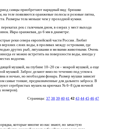
период самцы приобретают нарядный вид: брюшко
, на теле появляются оранжевые полосы и розовые пятна,
ета. Размеры тела меньше чем у проходной кумжи.
 перекатах рек с галечным дном, в озерах у мест выхода
инок. Икра оранжевая, до 6 мм в диаметре.
стрые реки севера европейской части России. Любит
 верхних слоях воды, в проливах между островами, где
олодью других рыб, лягушками и мелкими животными. Очень
 иногда ее можно встретить на поверхности воды, иногда у
местах водоема.
здящей мушкой, на глубине 10–20 см – мокрой мушкой, а еще
рой мушкой. Заброс делают вниз по течению под углом к
вна и ночью, но необходим фонарь. Размер мушки зависит
том самые тонкие, предназначенные для дальнего заброса. В
ьзуют серебристых мушек на крючках № 6–8 (для ночной
 номеров).
Страницы:
37
38
39
40
41
42
43
44
45
46
47
рядка, которые многие из нас знают, но зачастую