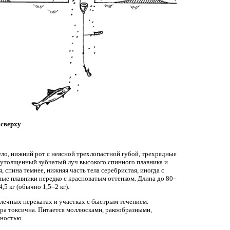
 сверху
ело, нижний рот с неясной трехлопастной губой, трехрядные
, утолщенный зубчатый луч высокого спинного плавника и
 спина темнее, нижняя часть тела серебристая, иногда с
е плавники нередко с красноватым оттенком. Длина до 80–
,5 кг (обычно 1,5–2 кг).
алечных перекатах и участках с быстрым течением.
кра токсична. Питается моллюсками, ракообразными,
ьностью.