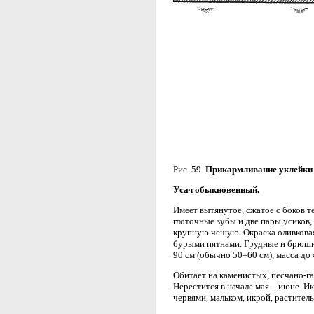
Рис. 59.
Прикармливание уклейки
Усач обыкновенный.
Имеет вытянутое, сжатое с боков т
глоточные зубы и две пары усиков
крупную чешую. Окраска оливковая,
бурыми пятнами. Грудные и брюшны
90 см (обычно 50–60 см), масса до 4
Обитает на каменистых, песчано-г
Нерестится в начале мая – июне. И
червями, мальком, икрой, растител