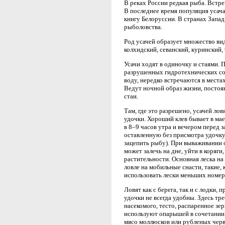
В реках России редкая рыба. Встре
В последнее время популяция усач
книгу Белоруссии. В странах Запа
рыболовства.
Род усачей образует множество вид
колхидский, севанский, куринский, 
Усачи ходят в одиночку и стаями. 
разрушенных гидротехнических со
воду, нередко встречаются в места
Ведут ночной образ жизни, постоян
стаи.
Там, где это разрешено, усачей лов
удочки. Хороший клев бывает в мае
в 8–9 часов утра и вечером перед 
оставленную без присмотра удочку 
зацепить рыбу). При вываживании 
может залечь на дне, уйти в коряги
растительности. Основная леска на
ловле на мобильные снасти, такие,
использовать лески меньших номер
Ловят как с берега, так и с лодки,
удочки не всегда удобны. Здесь тре
насекомого, тесто, распаренное зерн
используют опарышей в сочетании 
мясо моллюсков или рубленых черв