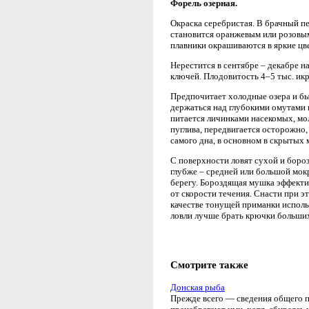
Форель озерная.
Окраска серебристая. В брачный 
становится оранжевым или розовым
плавники окрашиваются в яркие цв
Нерестится в сентябре – декабре на
ключей. Плодовитость 4–5 тыс. икр
Предпочитает холодные озера и бы
держаться над глубокими омутами в
питается личинками насекомых, м
пуглива, передвигается осторожно,
самого дна, в основном в скрытых 
С поверхности ловят сухой и боро
глубже – средней или большой мок
берегу. Бороздящая мушка эффекти
от скорости течения. Снасти при э
качестве тонущей приманки испол
ловли лучше брать крючки больших
Смотрите также
Донская рыба
Прежде всего — сведения общего по