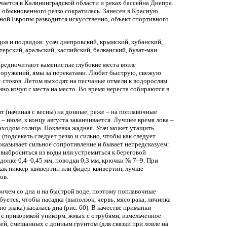
чается в Калининградской области и реках бассейна Днепра.
а обыкновенного резко сократилась. Занесен в Красную
дной Европы разводится искусственно, объект спортивного
ов и подвидов: усач днепровский, крымский, кубанский,
терский, аральский, каспийский, балканский, булат-маи.
Предпочитают каменистые глубокие места возле
оружений, ямы за перекатами. Любят быструю, свежую
х стоков. Летом выходят на песчаные отмели к водорослям.
но кочуя с места на место. Во время нереста собираются в
ят (начиная с весны) на донные, реже – на поплавочные
 – июле, к концу августа заканчивается. Лучшее время лова –
заходом солнца. Поклевка жадная. Усач может утащить
(подсекать следует резко и сильно, чтобы как следует
оказывает сильное сопротивление и бывает непредсказуем:
, выброситься из воды или устремиться к береговой
 донке 0,4–0,45 мм, поводки 0,3 мм, крючки № 7–9. При
 как пиккер-квивертип или фидер-квивертип, лучше
ов.
 причем со дна и на быстрой воде, поэтому поплавочные
буется, чтобы насадка (выползок, червь, мясо рака, личинка
о злака) касалась дна (рис. 60). В качестве приманки
с прикормкой уникорм, жмых с отрубями, измельченное
ей, смешанных с донным грунтом (для связки при ловле на