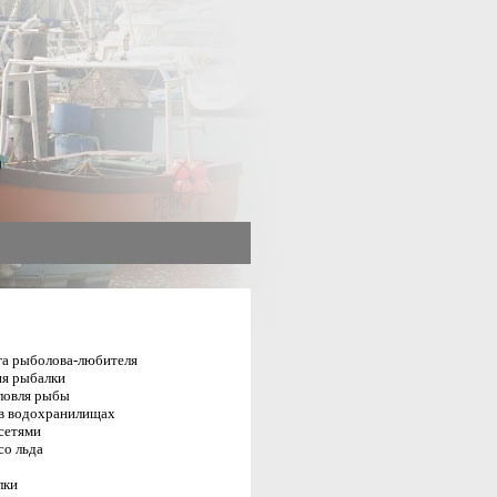
га рыболова-любителя
я рыбалки
ловля рыбы
в водохранилищах
сетями
со льда
лки