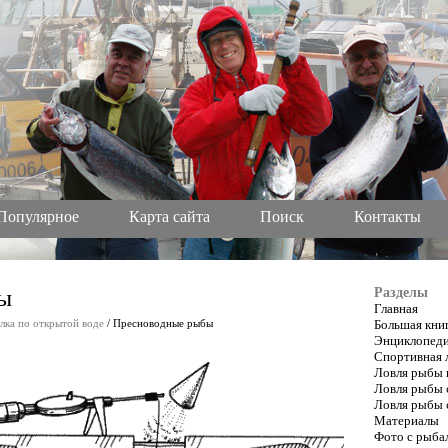
Популярное
Карта сайта
Поиск
Контакты
ы
Разделы
Главная
лка по открытой воде
/ Пресноводные рыбы
Большая кни
Энциклопеди
Спортивная 
Ловля рыбы 
Ловля рыбы 
Ловля рыбы 
Материалы
Фото с рыба