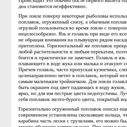
Происходит это обычно после первого вылета по
дна становится неэффективно.
При ловле поверху некоторые рыболовы исполь
поплавок, огруженный снизу, а обычным поплав
огрузкой пользоваться во время ловли с поверхн
нецелесообразно. Язь и голавль при виде его все
не обращая внимания на плывущую рядом насадк
притоплена. Горизонтальный же поплавок прекр
любой растительности и любым перекатам, поэт
боится и практически не замечает. Голавль и язь
плавающего в воде жука или малька и атакуют с
Причем голавль, часто пропуская кузнечика, сле
целенаправленно метит в поплавок, который не
самым маленьким тройничком. Для ловли голав
быть окрашен под цвет падающих в воду жуков, 
ярко, но для язя пестрые цвета недопустимы. Лу
себя поплавок желто-бурого цвета, покрытый во
Горизонтально огруженный поплавок описал еще
современном установлены скользящие кольца, чт
карабина часть лески с грузилами, его можно бы
вместо обычного вертикального. При этом к кар