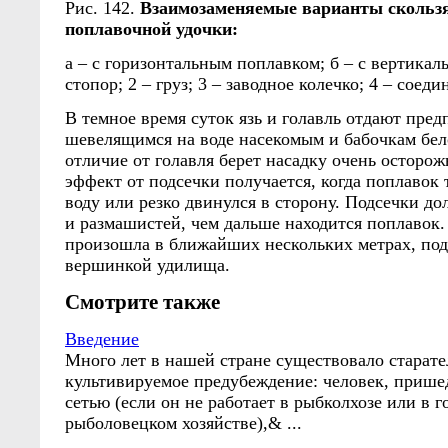
Рис. 142.
Взаимозаменяемые варианты скольз
поплавочной удочки:
а – с горизонтальным поплавком; б – с вертикал
стопор; 2 – груз; 3 – заводное колечко; 4 – соед
В темное время суток язь и голавль отдают пре
шевелящимся на воде насекомым и бабочкам бело
отличие от голавля берет насадку очень осторо
эффект от подсечки получается, когда поплавок 
воду или резко двинулся в сторону. Подсечки до
и размашистей, чем дальше находится поплавок.
произошла в ближайших нескольких метрах, под
вершинкой удилища.
Смотрите также
Введение
Много лет в нашей стране существовало старате
культивируемое предубеждение: человек, прише
сетью (если он не работает в рыбколхозе или в 
рыболовецком хозяйстве),& ...