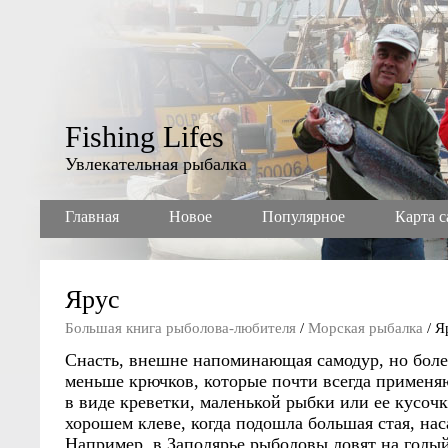
Fishing Lifes
Увлекательная рыбалка
Главная
Новое
Популярное
Карта с
Ярус
Большая книга рыболова-любителя
/
Морская рыбалка
/ Я
Снасть, внешне напоминающая самодур, но боле
меньше крючков, которые почти всегда применяю
в виде креветки, маленькой рыбки или ее кусоч
хорошем клеве, когда подошла большая стая, нас
Например, в Заполярье рыболовы ловят на голы