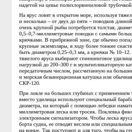
надетой на цевье полихлорвиниловой трубочкой
На ярус ловят в открытом море, используя тяжело
и несколько – от двух до пяти – поводков длиной
очень крупной рыбы потребуется толстая, диаме
0,5–0,7-миллиметровые поводки с самыми боль
крючками. В прибрежной зоне, где обычно попа
крупные экземпляры, в ходу более тонкие снаст
быть диаметром 0,25–0,3 мм, а крючки № 10–12.
тяжелого яруса выбирают спиннинговое удилище
нагрузкой до 200–300 г и мультипликаторную к
передаточным числом, рассчитанную на большие
и морская безынерционная катушка или обычна
СКР-120.
При ловле на больших глубинах с применением 
вместо удилища используют специальный бараб
диаметра, на который с помощью лебедки намат
миллиметровая леска или тросик. Поклевка фик
электронным сигнализатором. Чтобы леска яруса
борта судна, ее отводят веслом или специальным
на конце. Так поступают и для того, чтобы на гл