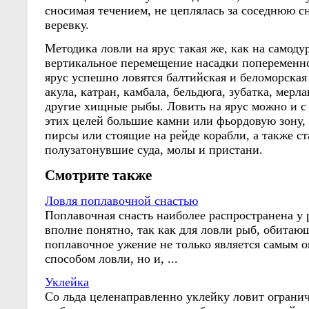
сносимая течением, не цеплялась за соседнюю с
веревку.
Методика ловли на ярус такая же, как на самодур
вертикальное перемещение насадки попеременно
ярус успешно ловятся балтийская и беломорская 
акула, катран, камбала, бельдюга, зубатка, мерла
другие хищные рыбы. Ловить на ярус можно и с 
этих целей большие камни или фьордовую зону,
пирсы или стоящие на рейде корабли, а также с
полузатонувшие суда, молы и пристани.
Смотрите также
Ловля поплавочной снастью
Поплавочная снасть наиболее распространена у 
вполне понятно, так как для ловли рыб, обитаю
поплавочное ужение не только является самым 
способом ловли, но и, ...
Уклейка
Со льда целенаправленно уклейку ловит ограни