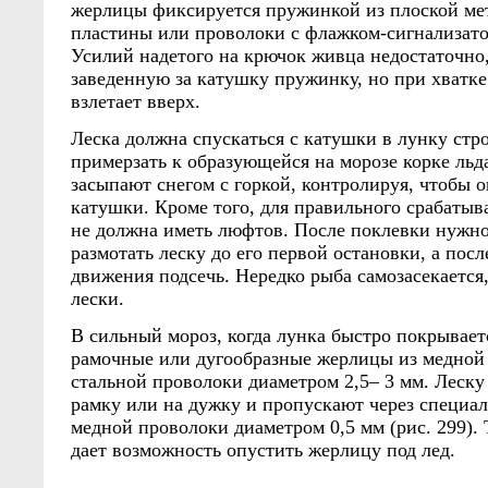
жерлицы фиксируется пружинкой из плоской ме
пластины или проволоки с флажком-сигнализато
Усилий надетого на крючок живца недостаточно
заведенную за катушку пружинку, но при хватк
взлетает вверх.
Леска должна спускаться с катушки в лунку стро
примерзать к образующейся на морозе корке льда
засыпают снегом с горкой, контролируя, чтобы о
катушки. Кроме того, для правильного срабатыв
не должна иметь люфтов. После поклевки нужн
размотать леску до его первой остановки, а посл
движения подсечь. Нередко рыба самозасекается,
лески.
В сильный мороз, когда лунка быстро покрывает
рамочные или дугообразные жерлицы из медно
стальной проволоки диаметром 2,5– 3 мм. Леск
рамку или на дужку и пропускают через специа
медной проволоки диаметром 0,5 мм (рис. 299).
дает возможность опустить жерлицу под лед.