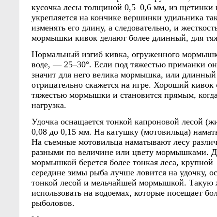
кусочка лесы толщиной 0,5–0,6 мм, из щетинки 
укрепляется на кончике вершинки удильника та
изменять его длину, а следовательно, и жесткост
мормышки кивок делают более длинный, для тя
Нормальный изгиб кивка, огруженного мормышк
воде, — 25–30°. Если под тяжестью приманки он
значит для него велика мормышка, или длинный 
отрицательно скажется на игре. Хороший кивок 
тяжестью мормышки и становится прямым, когда
нагрузка.
Удочка оснащается тонкой капроновой лесой (ж
0,08 до 0,15 мм. На катушку (мотовильца) нама
На съемные мотовильца наматывают лесу разли
разными по величине или цвету мормышками. Д
мормышкой берется более тонкая леса, крупной
середине зимы рыба лучше ловится на удочку, 
тонкой лесой и мельчайшей мормышкой. Такую 
использовать на водоемах, которые посещает бо
рыболовов.