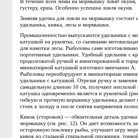
В течение всей зимы на мормышку ловят окуня, 
густеру, ерша. Особенно успешна ловля окуня.
Зимняя удочка для ловли на мормышку состоит и
удильника, кивка, лесы и мормышки.
Промышленностью выпускаются удильники с мо
катушкой на рукоятке, со съемными мотовильца
для намотки лесы. Рыболовы сами изготавлива
портативные удильники. Удобный удильник с кр
продолговатой ручкой и вмонтированной в торц
миниатюрной катушкой изготовил минчанин А. С
Рыболовы переоборудуют в миниатюрные имеющ
удильники с катушкой. Отрезав ручку и замени
самодельную длиною 10 см, получают неплохой 
катушка одновременно является и рукояткой (ри
гибкую и прочную вершинку удильника делают и
стоек к холоду и после снятия напряжения полн
Кивок (сторожок) — обязательная деталь удочки
мормышку (см. рис. 12). Он дает возможность з
осторожную поклевку рыбы, улучшает игру мо
кивок из стальной спиральной пружинки, тонкой