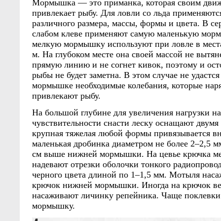
Мормышка — это приманка, которая своим дви
привлекает рыбу. Для ловли со льда применяют
различного размера, массы, формы и цвета. В с
слабом клеве применяют самую маленькую мор
мелкую мормышку используют при ловле в места
м. На глубоком месте она своей массой не вытя
прямую линию и не согнет кивок, поэтому и ос
рыбы не будет заметна. В этом случае не удастся
мормышке необходимые колебания, которые наря
привлекают рыбу.
На большой глубине для увеличения нагрузки н
чувствительности снасти леску оснащают двум
крупная тяжелая любой формы привязывается вни
маленькая дробинка диаметром не более 2–2,5 м
см выше нижней мормышки. На цевье крючка 
надевают отрезки оболочки тонкого радиопровод
черного цвета длиной по 1–1,5 мм. Мотыля наса
крючок нижней мормышки. Иногда на крючок 
насаживают личинку репейника. Чаще поклевк
мормышку.