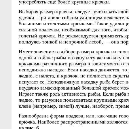
употреблять еще более крупные крючки.
Выбирая размер крючка, следует учитывать свой
удочки. При ловле гибким удилищем нежелатель
большими и толстыми крючками. Такое удилище 
сильной подсечки, необходимой для того, чтобы 
толстый крючок. Не рекомендуется применять к
пользуясь тонкой и непрочной лесой, — она порв
Имеет значение в выборе размера крючка и спос
одной и той же рыбы на одну и ту же насадку сл
крючками различного размера в зависимости от 
неподвижна насадка. Если насадка движется, то 
жадно, с налета, и крючок, не полностью скрыты
испугает ее. Неподвижную насадку рыба берет н
неудачно замаскированный большой крючок може
Играет также роль активность рыбы. Если рыба 
жадно, то разумнее пользоваться крупными крюч
клеве (например, зимой) лучше, наоборот, приме
Разнообразна форма поддева, или, как чаще гово
крючка. Наиболее распространенными являются
на
рис. 6