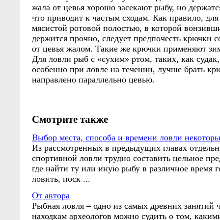
жала от цевья хорошо засекают рыбу, но держатс
что приводит к частым сходам. Как правило, для
мясистой ротовой полостью, в которой вонзивш
держится прочно, следует предпочесть крючки с
от цевья жалом. Такие же крючки применяют зи
Для ловли рыб с «сухим» ртом, таких, как судак,
особенно при ловле на течении, лучше брать кр
направлено параллельно цевью.
Смотрите также
Выбор места, способа и времени ловли некотор
Из рассмотренных в предыдущих главах отдель
спортивной ловли трудно составить цельное пре
где найти ту или иную рыбу в различное время г
ловить, поск ...
От автора
Рыбная ловля – одно из самых древних занятий 
находкам археологов можно судить о том, каки