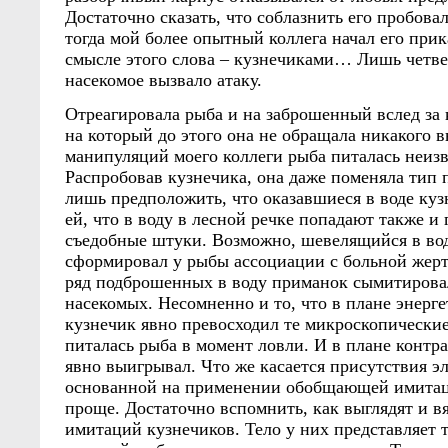
Достаточно сказать, что соблазнить его пробова
тогда мой более опытный коллега начал его при
смысле этого слова – кузнечиками… Лишь четве
насекомое вызвало атаку.
Отреагировала рыба и на заброшенный вслед за 
на который до этого она не обращала никакого 
манипуляций моего коллеги рыба питалась неизв
Распробовав кузнечика, она даже поменяла тип
лишь предположить, что оказавшиеся в воде ку
ей, что в воду в лесной речке попадают также и
съедобные штуки. Возможно, шевелящийся в во
сформировал у рыбы ассоциации с больной жерт
ряд подброшенных в воду приманок сымитирова
насекомых. Несомненно и то, что в плане энерг
кузнечик явно превосходил те микроскопическ
питалась рыба в момент ловли. И в плане контр
явно выигрывал. Что же касается присутствия э
основанной на применении обобщающей имитаци
проще. Достаточно вспомнить, как выглядят и 
имитаций кузнечиков. Тело у них представляет т