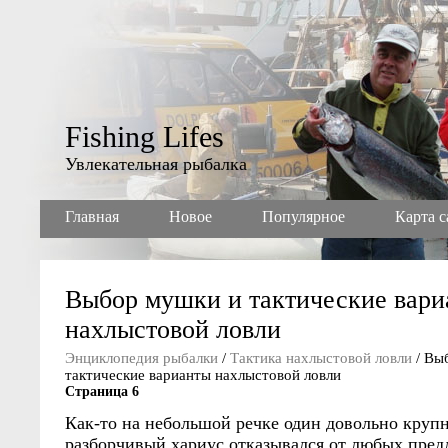
Fishing Lifes
Увлекательная рыбалка
Главная
Новое
Популярное
Карта с
Выбор мушки и тактические вари
нахлыстовой ловли
Энциклопедия рыбалки
/
Тактика нахлыстовой ловли
/ Вы
тактические варианты нахлыстовой ловли
Страница 6
Как-то на небольшой речке один довольно круп
разборчивый хариус отказывался от любых пред